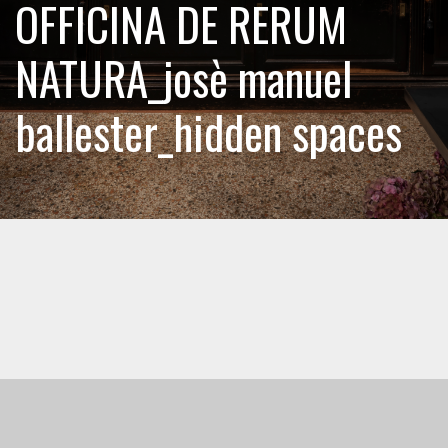
OFFICINA DE RERUM
NATURA_josè manuel
ballester_hidden spaces