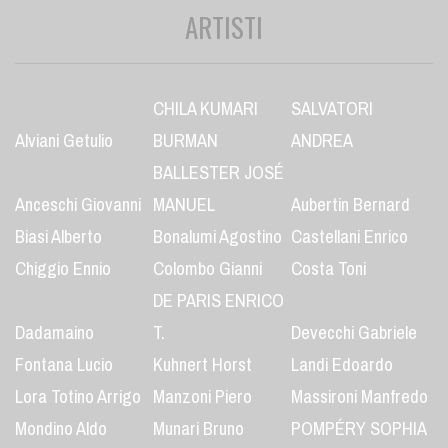
ARTISTI
CHILA KUMARI
SALVATORI
Alviani Getulio
BURMAN
ANDREA
BALLESTER JOSÉ
Anceschi Giovanni
MANUEL
Aubertin Bernard
Biasi Alberto
Bonalumi Agostino
Castellani Enrico
Chiggio Ennio
Colombo Gianni
Costa Toni
DE PARIS ENRICO
Dadamaino
T.
Devecchi Gabriele
Fontana Lucio
Kuhnert Horst
Landi Edoardo
Lora Totino Arrigo
Manzoni Piero
Massironi Manfredo
Mondino Aldo
Munari Bruno
POMPÉRY SOPHIA