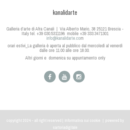
kanalidarte
Galleria d’arte di Afra Canali | Via Alberto Mario, 38 25121 Brescia -
Italy tel. +39 030.5311196 mobile +39 333.3471301
info@kanalidarte.co
m
orari estivi_La galleria è aperta al pubblico dal mercoledì al venerdì
dalle ore 11.00 alle ore 18.00.
Altri giorni e domenica su appuntamento only
copyright 2024 - all right reserved |
Informativa sui cookie
| powered by
sartoriadigitale