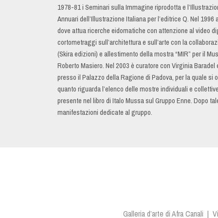
1978-81 i Seminari sulla Immagine riprodotta e l’Illustrazi
Annuari dell’Illustrazione Italiana per l’editrice Q. Nel 199
dove attua ricerche eidomatiche con attenzione al video dig
cortometraggi sull’architettura e sull’arte con la collabora
(Skira edizioni) e allestimento della mostra “MIR” per il Mu
Roberto Masiero. Nel 2003 è curatore con Virginia Baradel
presso il Palazzo della Ragione di Padova, per la quale si
quanto riguarda l’elenco delle mostre individuali e collettiv
presente nel libro di Italo Mussa sul Gruppo Enne. Dopo tale 
manifestazioni dedicate al gruppo.
Galleria d’arte di Afra Canali |