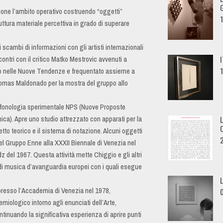
G
ione l’ambito operativo costruendo “oggetti”
ruttura materiale percettiva in grado di superare
i scambi di informazioni con gli artisti internazionali
ncontri con il critico Matko Mestrovic avvenuti a
o nelle Nuove Tendenze e frequentato assieme a
Thomas Maldonado per la mostra del gruppo allo
 fonologia sperimentale NPS (Nuove Proposte
ica). Apre uno studio attrezzato con apparati per la
etto teorico e il sistema di notazione. Alcuni oggetti
l Gruppo Enne alla XXXII Biennale di Venezia nel
z del 1967. Questa attività mette Chiggio e gli altri
 di musica d’avanguardia europei con i quali esegue
L
presso l’Accademia di Venezia nel 1978,
miologico intorno agli enunciati dell’Arte,
inuando la significativa esperienza di aprire punti