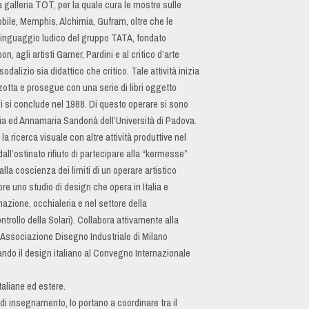
a galleria TOT, per la quale cura le mostre sulle
ile, Memphis, Alchimia, Gufram, oltre che le
l linguaggio ludico del gruppo TATA, fondato
, agli artisti Garner, Pardini e al critico d’arte
dalizio sia didattico che critico. Tale attività inizia
otta e prosegue con una serie di libri oggetto
ici si conclude nel 1988. Di questo operare si sono
zia ed Annamaria Sandonà dell’Università di Padova.
la ricerca visuale con altre attività produttive nel
all’ostinato rifiuto di partecipare alla “kermesse”
a coscienza dei limiti di un operare artistico
re uno studio di design che opera in Italia e
nazione, occhialeria e nel settore della
trollo della Solari). Collabora attivamente alla
l’Associazione Disegno Industriale di Milano
ando il design italiano al Convegno Internazionale
taliane ed estere.
i insegnamento, lo portano a coordinare tra il