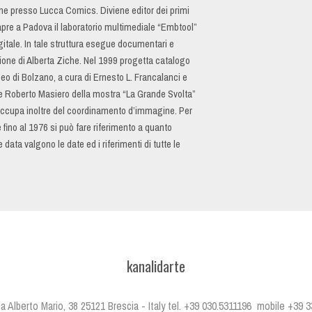
one presso Lucca Comics. Diviene editor dei primi
6 apre a Padova il laboratorio multimediale “Embtool”
itale. In tale struttura esegue documentari e
zione di Alberta Ziche. Nel 1999 progetta catalogo
seo di Bolzano, a cura di Ernesto L. Francalanci e
 e Roberto Masiero della mostra “La Grande Svolta”
 occupa inoltre del coordinamento d’immagine. Per
e fino al 1976 si può fare riferimento a quanto
data valgono le date ed i riferimenti di tutte le
kanalidarte
 Via Alberto Mario, 38 25121 Brescia - Italy tel. +39 030.5311196 mobile +39