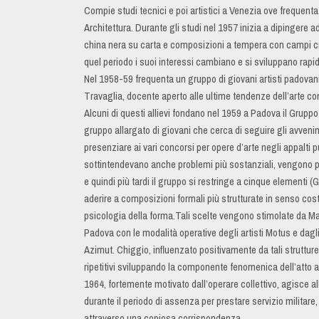
Compie studi tecnici e poi artistici a Venezia ove frequenta
Architettura. Durante gli studi nel 1957 inizia a dipingere 
china nera su carta e composizioni a tempera con campi cro
quel periodo i suoi interessi cambiano e si sviluppano rap
Nel 1958-59 frequenta un gruppo di giovani artisti padovani 
Travaglia, docente aperto alle ultime tendenze dell’arte co
Alcuni di questi allievi fondano nel 1959 a Padova il Grup
gruppo allargato di giovani che cerca di seguire gli avvenim
presenziare ai vari concorsi per opere d’arte negli appalti
sottintendevano anche problemi più sostanziali, vengono pr
e quindi più tardi il gruppo si restringe a cinque elementi (
aderire a composizioni formali più strutturate in senso cost
psicologia della forma.Tali scelte vengono stimolate da Ma
Padova con le modalità operative degli artisti Motus e dagl
Azimut. Chiggio, influenzato positivamente da tali strutture
ripetitivi sviluppando la componente fenomenica dell’atto a
1964, fortemente motivato dall’operare collettivo, agisce al
durante il periodo di assenza per prestare servizio militare,
attraverso una copiosa corrispondenza.