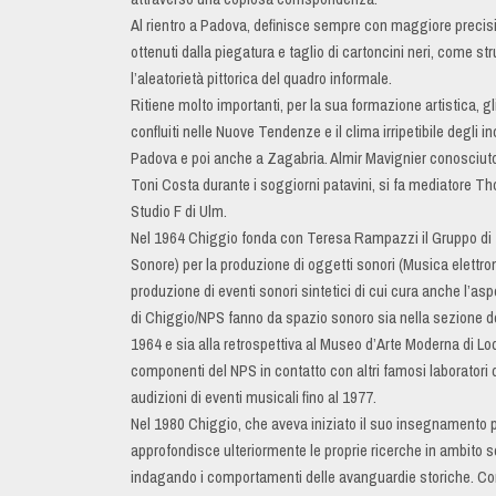
Al rientro a Padova, definisce sempre con maggiore precis
ottenuti dalla piegatura e taglio di cartoncini neri, come st
l’aleatorietà pittorica del quadro informale.
Ritiene molto importanti, per la sua formazione artistica, gl
confluiti nelle Nuove Tendenze e il clima irripetibile degli i
Padova e poi anche a Zagabria. Almir Mavignier conosciut
Toni Costa durante i soggiorni patavini, si fa mediatore 
Studio F di Ulm.
Nel 1964 Chiggio fonda con Teresa Rampazzi il Gruppo di
Sonore) per la produzione di oggetti sonori (Musica elettron
produzione di eventi sonori sintetici di cui cura anche l’asp
di Chiggio/NPS fanno da spazio sonoro sia nella sezione de
1964 e sia alla retrospettiva al Museo d’Arte Moderna di Lod
componenti del NPS in contatto con altri famosi laboratori
audizioni di eventi musicali fino al 1977.
Nel 1980 Chiggio, che aveva iniziato il suo insegnamento 
approfondisce ulteriormente le proprie ricerche in ambito se
indagando i comportamenti delle avanguardie storiche. Cont