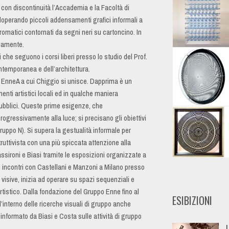
 con discontinuità l’Accademia e la Facoltà di
adoperando piccoli addensamenti grafici informali a
matici contornati da segni neri su cartoncino. In
idamente.
che seguono i corsi liberi presso lo studio del Prof.
ntemporanea e dell’architettura.
po EnneA a cui Chiggio si unisce. Dapprima è un
enti artistici locali ed in qualche maniera
 pubblici. Queste prime esigenze, che
ogressivamente alla luce; si precisano gli obiettivi
Gruppo N). Si supera la gestualità informale per
ruttivista con una più spiccata attenzione alla
ssironi e Biasi tramite le esposizioni organizzate a
i incontri con Castellani e Manzoni a Milano presso
 visive, inizia ad operare su spazi sequenziali e
rtistico. Dalla fondazione del Gruppo Enne fino al
ESIBIZIONI
l’interno delle ricerche visuali di gruppo anche
 informato da Biasi e Costa sulle attività di gruppo
L