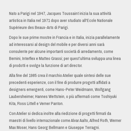
Nato a Parigi nel 1947, Jacques Toussaint inizia la sua attività
artistica in Italia nel 1971 dopo aver studiato all'Ecole Nationale
Supérieure des Beaux-Arts di Parigi.
Dopo le sue prime mostre in Francia e in Italia, inizia parallelamente
ad interessarsi al design del mobile e per diversi anni sarà
consulente per alcune importanti società di arredamento, come
Bernini, Interflex e Matteo Grassi; per quest’ultima sviluppa una linea
di prodotti e svolge la funzione di art director.
Alla fine del 1985 crea il marchio Atelier quale sintesi delle sue
precedenti esperienze, con il fine di produrre progetti affidati a
designers emergenti, come Hans-Peter Weidmann, Wolfgang
Laubersheimer, Hannes Wettstein, o più affermati come Toshiyuki
Kita, Ross Littell e Verner Panton.
Con Atelier si dedica inoltre alla riedizione di progetti firmati da
maestri di livello internazionale come Alvar Aalto, Alfred Roth, Werner
Max Moser, Hans Georg Bellmann e Giuseppe Terragni.