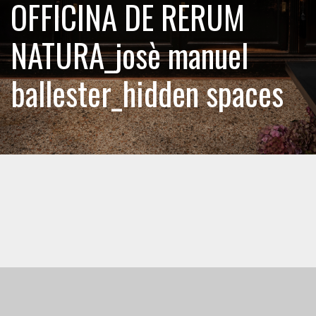
OFFICINA DE RERUM
NATURA_josè manuel
ballester_hidden spaces