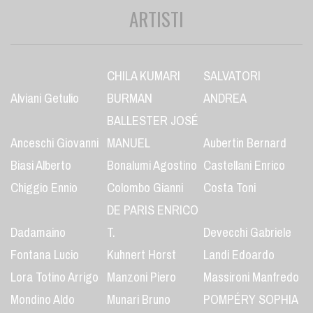
ARTISTI
CHILA KUMARI
SALVATORI
Alviani Getulio
BURMAN
ANDREA
BALLESTER JOSÉ
Anceschi Giovanni
MANUEL
Aubertin Bernard
Biasi Alberto
Bonalumi Agostino
Castellani Enrico
Chiggio Ennio
Colombo Gianni
Costa Toni
DE PARIS ENRICO
Dadamaino
T.
Devecchi Gabriele
Fontana Lucio
Kuhnert Horst
Landi Edoardo
Lora Totino Arrigo
Manzoni Piero
Massironi Manfredo
Mondino Aldo
Munari Bruno
POMPÉRY SOPHIA